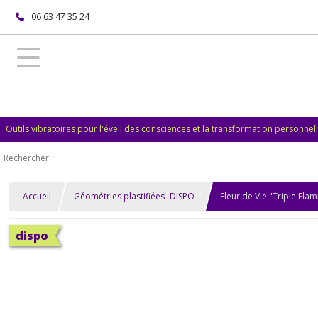
06 63 47 35 24
Outils vibratoires pour l'éveil des consciences et la transformation personnel
Accueil
Géométries plastifiées -DISPO-
Fleur de Vie "Triple Flam
dispo