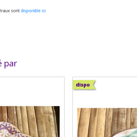
néraux sont
disponible ici
é par
dispo