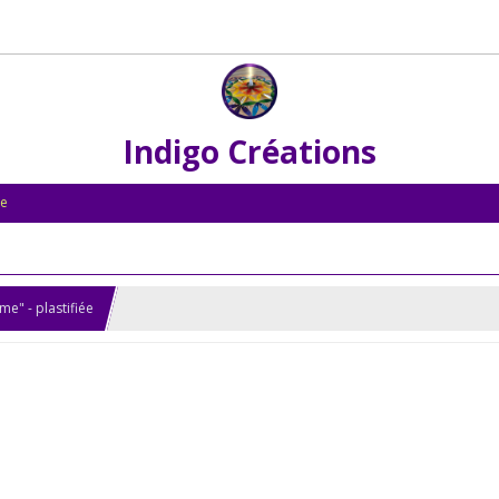
Indigo Créations
le
me" - plastifiée