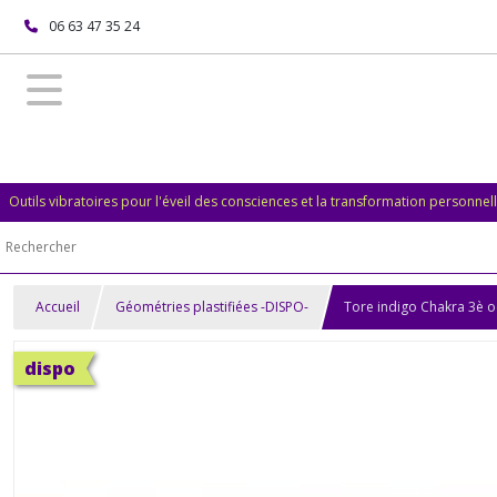
06 63 47 35 24
Outils vibratoires pour l'éveil des consciences et la transformation personnel
Accueil
Géométries plastifiées -DISPO-
Tore indigo Chakra 3è oei
dispo