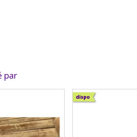
é par
dispo