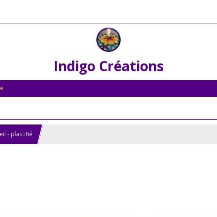
Indigo Créations
le
l - plastifié