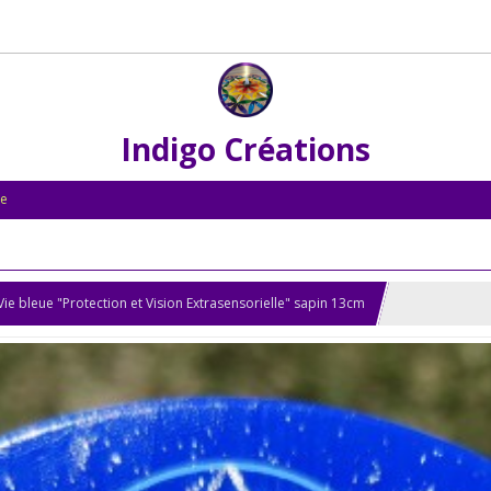
Indigo Créations
le
Vie bleue "Protection et Vision Extrasensorielle" sapin 13cm